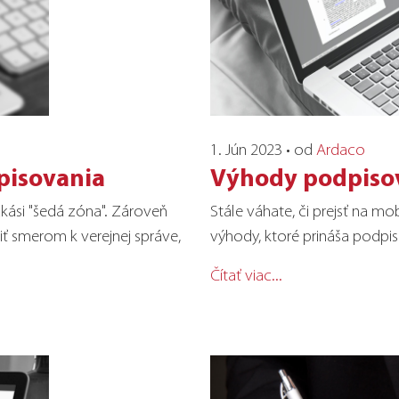
1. Jún 2023 • od
Ardaco
pisovania
Výhody podpiso
kási "šedá zóna". Zároveň
Stále váhate, či prejsť na 
iť smerom k verejnej správe,
výhody, ktoré prináša podp
Čítať viac...