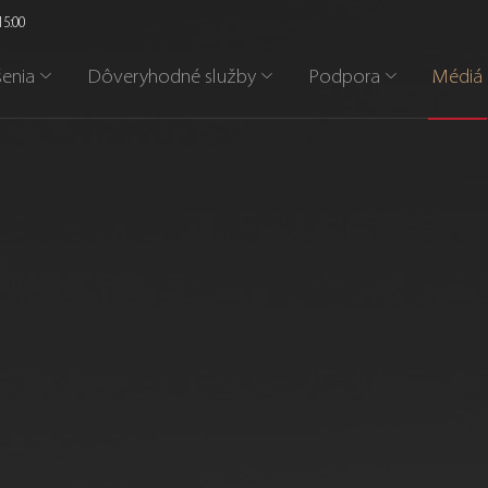
15:00
šenia
Dôveryhodné služby
Podpora
Médiá