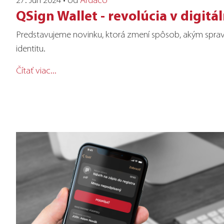
QSign Wallet - revolúcia v digitál
Predstavujeme novinku, ktorá zmení spôsob, akým sprav
identitu.
Čítať viac...