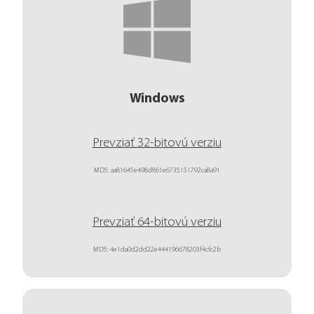
Windows
Prevziať 32-bitovú verziu
MD5: aa81645e498d861e6735151792ca8a91
Prevziať 64-bitovú verziu
MD5: 4e1da0d2dd22e444196678203f4cfc2b