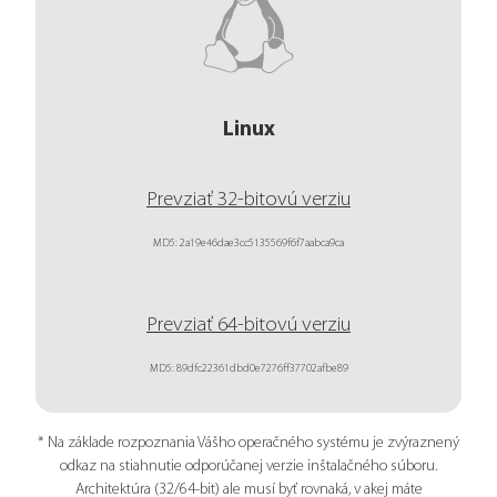
Linux
Prevziať 32-bitovú verziu
MD5: 2a19e46dae3cc5135569f6f7aabca9ca
Prevziať 64-bitovú verziu
MD5: 89dfc22361dbd0e7276ff37702afbe89
* Na základe rozpoznania Vášho operačného systému je zvýraznený
odkaz na stiahnutie odporúčanej verzie inštalačného súboru.
Architektúra (32/64-bit) ale musí byť rovnaká, v akej máte