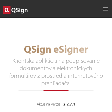
QSign eSigner
Klientska aplikácia na podpisovanie
dokumentov a elektronických
formulárov z prostredia internetového
prehliadača.
2.2.7.1
Aktuálna verzia: