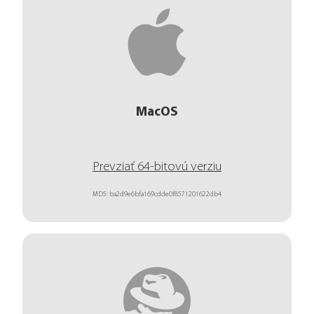
MacOS
Prevziať 64-bitovú verziu
MD5: ba2d9e6bfa169cdde0f8571201622db4