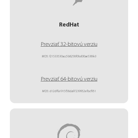
RedHat
Prevziať 32-bitovú verziu
MD5: f21533530acc5b8258f0bd00ae538fe3
Prevziať 64-bitovú verziu
MD5: d12dffa1915f58da97239952efbcf951