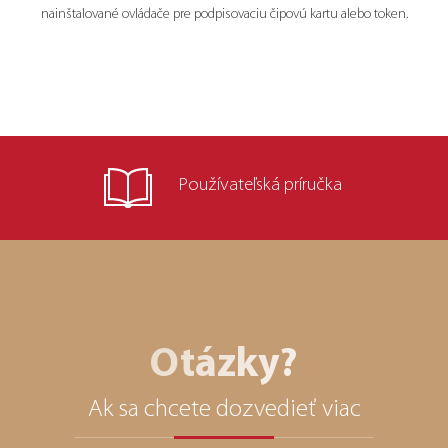
nainštalované ovládače pre podpisovaciu čipovú kartu alebo token.
Používateľská
príručka
Otázky?
Ak sa chcete dozvedieť viac