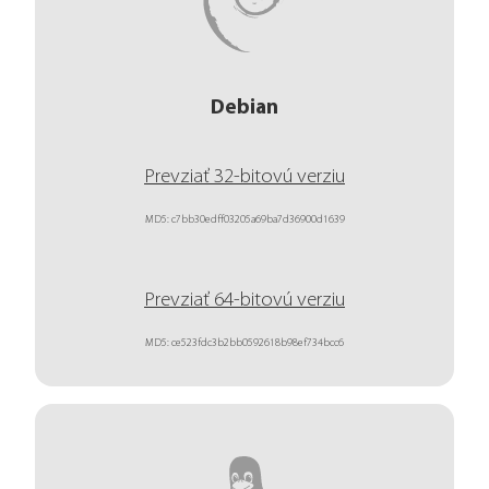
Debian
Prevziať 32-bitovú verziu
MD5: c7bb30edff03205a69ba7d36900d1639
Prevziať 64-bitovú verziu
MD5: ce523fdc3b2bb0592618b98ef734bcc6